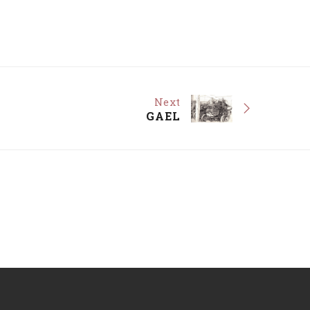
Next
GAEL