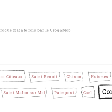
é croqué mainte fois par le Croq&Mob
les-Côteaux
Saint-Benoit
Chinon
Huismes
Co
Saint Malon sur Mel
Paimpont
Gael