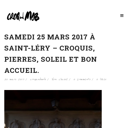
SAMEDI 25 MARS 2017 À
SAINT-LÉRY – CROQUIS,
PIERRES, SOLEIL ET BON
ACCUEIL.
30 mars 2017
croqandmob
Non classé
0 Comments
0
likes