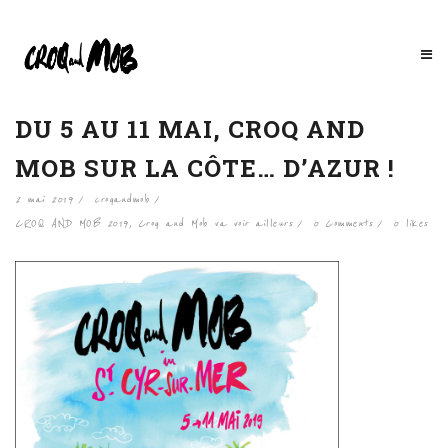
DU 5 AU 11 MAI, CROQ AND
MOB SUR LA CÔTE… D’AZUR !
2 mai 2019
croqandmob
CROQ AND MOB 2019
,
Croq and Mob va voir ailleurs
0 Comments
0
likes