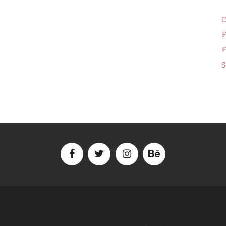
F
F
S