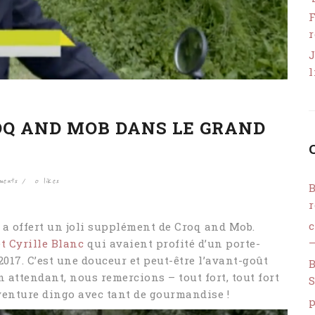
F
r
J
l
OQ AND MOB DANS LE GRAND
ments
0
likes
B
r
 a offert un joli supplément de Croq and Mob.
–
t Cyrille Blanc
qui avaient profité d’un porte-
2017. C’est une douceur et peut-être l’avant-goût
B
 attendant, nous remercions – tout fort, tout fort
S
venture dingo avec tant de gourmandise !
p