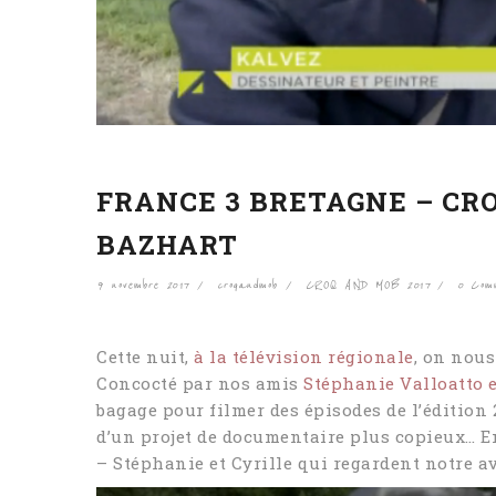
FRANCE 3 BRETAGNE – CR
BAZHART
9 novembre 2017
croqandmob
CROQ AND MOB 2017
0 Com
Cette nuit,
à la télévision régionale
, on nous
Concocté par nos amis
Stéphanie Valloatto e
bagage pour filmer des épisodes de l’édition 
d’un projet de documentaire plus copieux… En
– Stéphanie et Cyrille qui regardent notre a