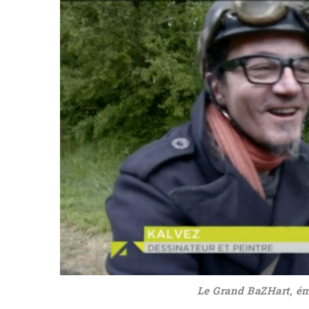
Le Grand BaZHart, ém