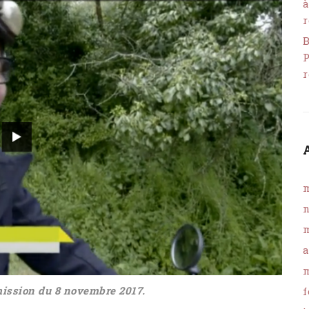
à
r
B
P
r
m
n
m
a
m
ission du 8 novembre 2017.
f