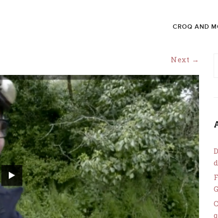
CROQ AND M
Next →
D
d
F
C
q