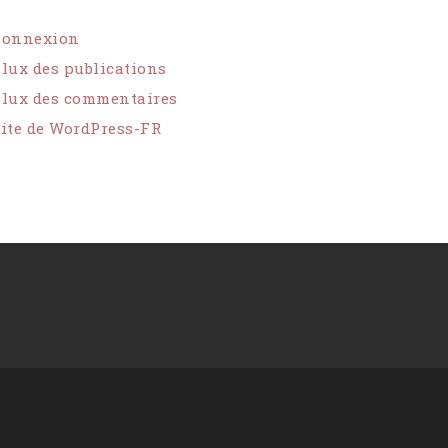
Connexion
lux des publications
lux des commentaires
ite de WordPress-FR