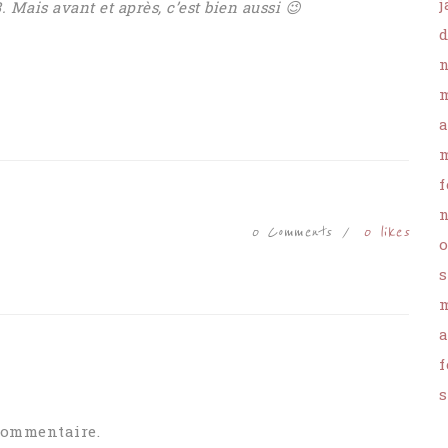
j
3.
Mais avant et après, c’est bien aussi 😉
d
n
m
a
m
f
n
0 Comments
0
likes
o
s
m
a
f
s
commentaire.