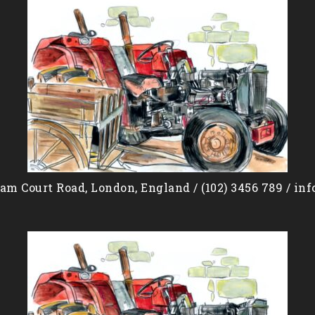
am Court Road, London, England / (102) 3456 789 / in