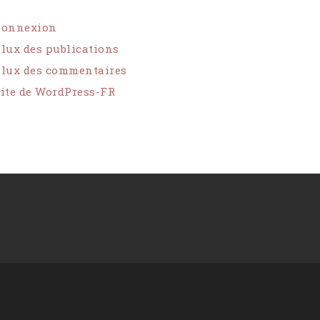
Connexion
lux des publications
lux des commentaires
ite de WordPress-FR