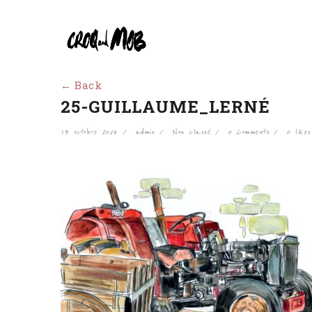
← Back
25-GUILLAUME_LERNÉ
19 octobre 2024
admin
Non classé
0 Comments
0
likes