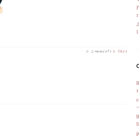
F
r
J
l
0 Comments
0
likes
B
r
–
B
S
p