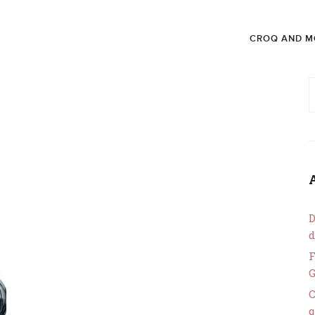
CROQ AND M
D
d
F
C
q