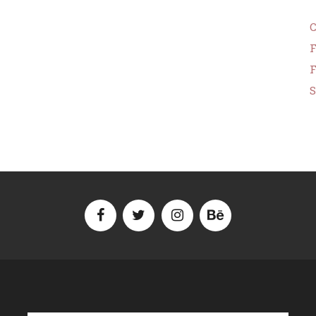
F
F
S