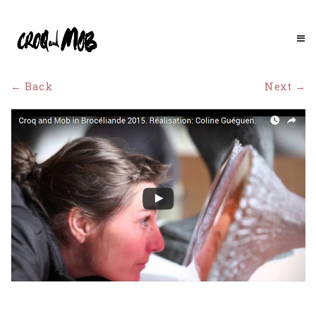
← Back
Next →