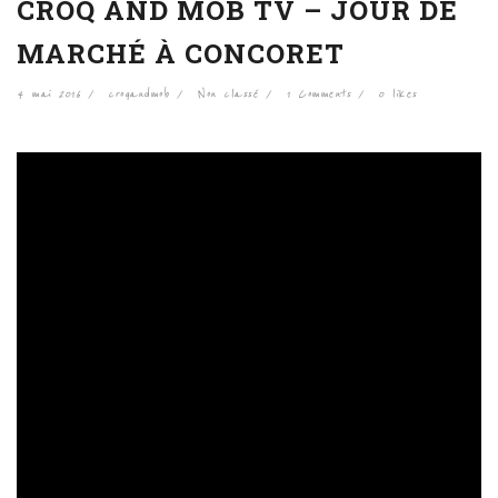
CROQ AND MOB TV – JOUR DE
MARCHÉ À CONCORET
4 mai 2016
croqandmob
Non classé
1 Comments
0
likes