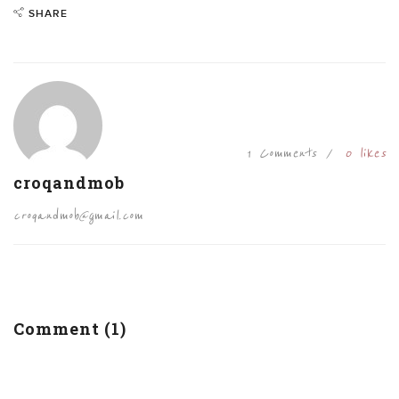
SHARE
1 Comments
0
likes
croqandmob
croqandmob@gmail.com
Comment (1)