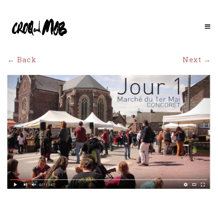
← Back
Next →