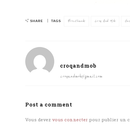
SHARE
TAGS
Brocéliande
Croq And Mob
Gue
croqandmob
croqandmob@gmail.com
Post a comment
Vous devez
vous connecter
pour publier un 