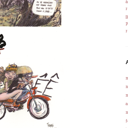
à
r
B
P
r
m
n
m
a
m
f