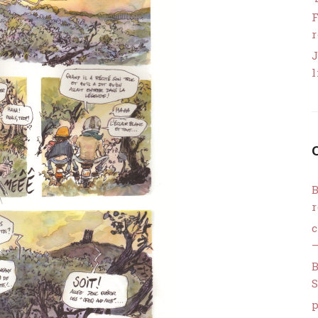
F
r
J
l
B
r
–
B
S
p