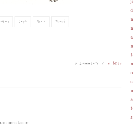
j
d
n
nièvre
Lapin
Merlin
Tazab
m
a
m
f
0 Comments
0
likes
n
o
s
m
a
f
s
commentaire.