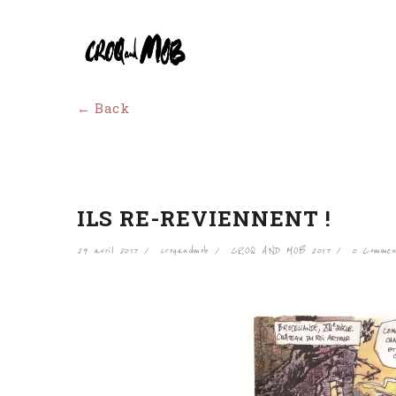
← Back
ILS RE-REVIENNENT !
29 avril 2017
croqandmob
CROQ AND MOB 2017
0 Commen