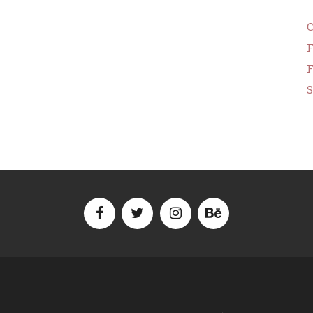
F
F
S