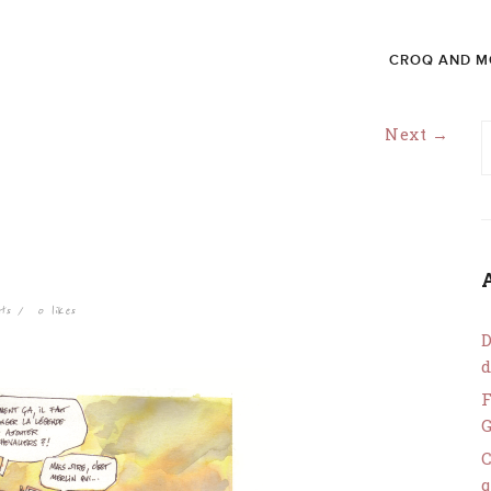
CROQ AND M
Next →
ts
0
likes
D
d
F
C
q