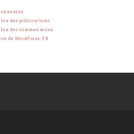
Connexion
lux des publications
lux des commentaires
ite de WordPress-FR