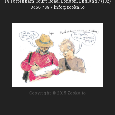
14 Tottenham Court Road, London, England / (102)
3456 789 / info@zooka.io
Copyright © 2015 Zooka.io