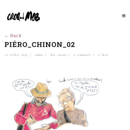
← Back
PIÉRO_CHINON_02
13 octobre 2022
admin
Non classé
0 Comments
0
likes