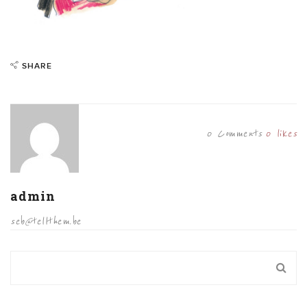
SHARE
0 Comments
0
likes
admin
seb@tellthem.be