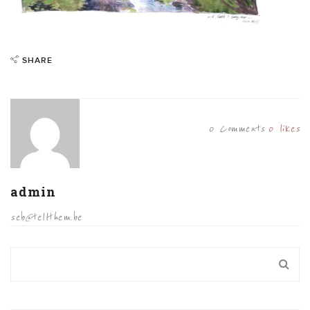
SHARE
0 Comments
0
likes
admin
seb@tellthem.be