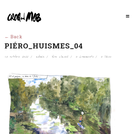
← Back
PIÉRO_HUISMES_04
13 octobre 2022
admin
Non classé
0 Comments
0
likes